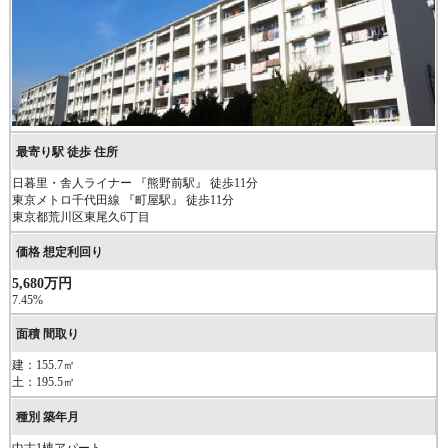
日暮里・舎人ライナー 『熊野前駅』 徒歩11分
東京メトロ千代田線 『町屋駅』 徒歩11分
東京都荒川区東尾久6丁目
5,680万円
7.45%
建：155.7㎡
土：195.5㎡