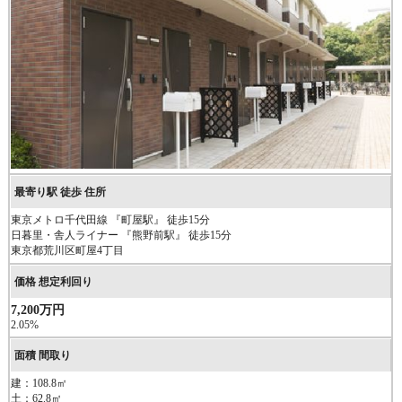
東京メトロ千代田線 『町屋駅』 徒歩15分
日暮里・舎人ライナー 『熊野前駅』 徒歩15分
東京都荒川区町屋4丁目
7,200万円
2.05%
建：108.8㎡
土：62.8㎡