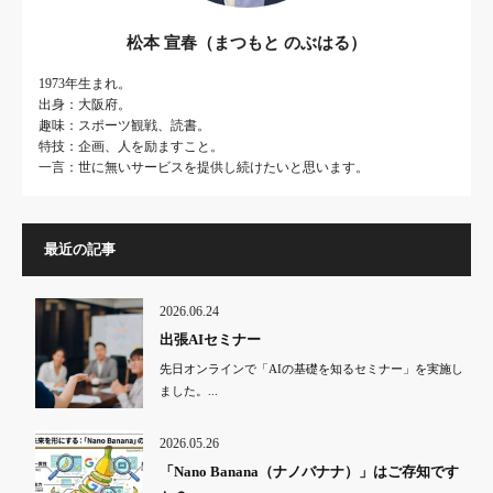
松本 宣春（まつもと のぶはる）
1973年生まれ。
出身：大阪府。
趣味：スポーツ観戦、読書。
特技：企画、人を励ますこと。
一言：世に無いサービスを提供し続けたいと思います。
最近の記事
2026.06.24
出張AIセミナー
先日オンラインで「AIの基礎を知るセミナー」を実施し
ました。...
2026.05.26
「Nano Banana（ナノバナナ）」はご存知です