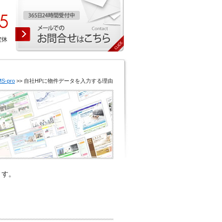
-pro
>> 自社HPに物件データを入力する理由
ます。