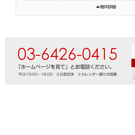
03-
「ホ
平
6426-
ー
日
0415
ム
10:00
ペ
～
ー
18:00
ジ
土
を
日
見
祝
て」
定
と
休
お
※
電
カ
話
レ
く
ン
だ
ダ