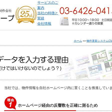
サービスのご
案内
制作会社
当社の特徴と
実績
会社情報
ホーム
>>
物件更新システムCMS
当社では、物件情報を自社ホームページ内に置くことを推進してい
ホームページ経由の反響数を正確に測るため
ビスのご案内