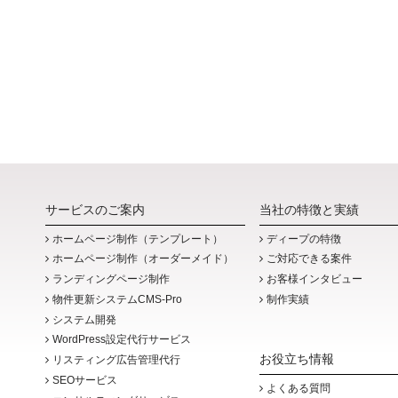
さ
ー
い。
通
り
の
営
業
サービスのご案内
当社の特徴と実績
ホームページ制作（テンプレート）
ディープの特徴
ホームページ制作（オーダーメイド）
ご対応できる案件
ランディングページ制作
お客様インタビュー
物件更新システムCMS-Pro
制作実績
システム開発
WordPress設定代行サービス
お役立ち情報
リスティング広告管理代行
SEOサービス
よくある質問